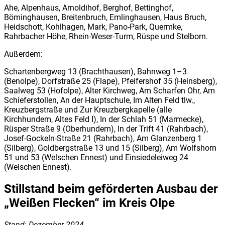
Ahe, Alpenhaus, Arnoldihof, Berghof, Bettinghof,
Böminghausen, Breitenbruch, Emlinghausen, Haus Bruch,
Heidschott, Kohlhagen, Mark, Pano-Park, Quermke,
Rahrbacher Höhe, Rhein-Weser-Turm, Rüspe und Stelborn.
Außerdem:
Schartenbergweg 13 (Brachthausen), Bahnweg 1–3
(Benolpe), Dorfstraße 25 (Flape), Pfeifershof 35 (Heinsberg),
Saalweg 53 (Hofolpe), Alter Kirchweg, Am Scharfen Ohr, Am
Schieferstollen, An der Hauptschule, Im Alten Feld tlw.,
Kreuzbergstraße und Zur Kreuzbergkapelle (alle
Kirchhundem, Altes Feld I), In der Schlah 51 (Marmecke),
Rüsper Straße 9 (Oberhundem), In der Trift 41 (Rahrbach),
Josef-Gockeln-Straße 21 (Rahrbach), Am Glanzenberg 1
(Silberg), Goldbergstraße 13 und 15 (Silberg), Am Wolfshorn
51 und 53 (Welschen Ennest) und Einsiedeleiweg 24
(Welschen Ennest).
Stillstand beim geförderten Ausbau der
„Weißen Flecken“ im Kreis Olpe
Stand: Dezember 2024